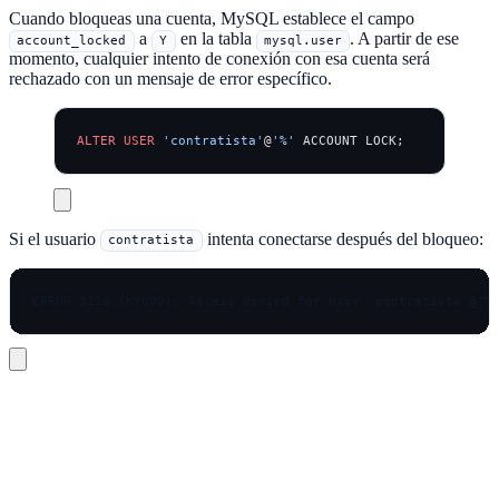
Cuando bloqueas una cuenta, MySQL establece el campo
a
en la tabla
. A partir de ese
account_locked
Y
mysql.user
momento, cualquier intento de conexión con esa cuenta será
rechazado con un mensaje de error específico.
ALTER
 USER
 'contratista'
@
'%'
 ACCOUNT LOCK;
Si el usuario
intenta conectarse después del bloqueo:
contratista
El mensaje de error indica claramente que la cuenta está bloqueada,
lo que diferencia este rechazo de un error de contraseña incorrecta o
de privilegios insuficientes.
Para verificar el estado de bloqueo de una cuenta: