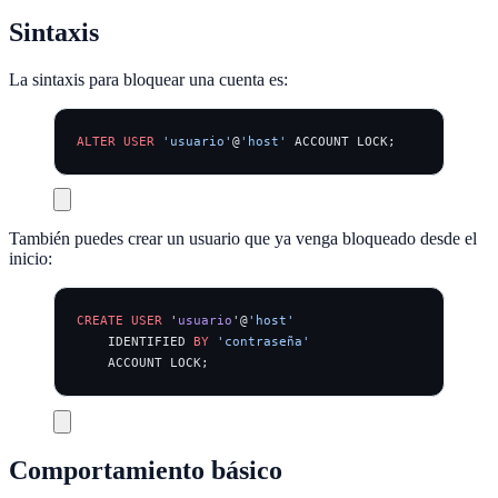
Sintaxis
La sintaxis para bloquear una cuenta es:
ALTER
 USER
 'usuario'
@
'host'
 ACCOUNT LOCK;
También puedes crear un usuario que ya venga bloqueado desde el
inicio:
CREATE
 USER
 '
usuario
'@
'host'
    IDENTIFIED 
BY
 'contraseña'
    ACCOUNT LOCK;
Comportamiento básico