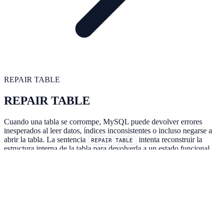
REPAIR TABLE
REPAIR TABLE
Cuando una tabla se corrompe, MySQL puede devolver errores
inesperados al leer datos, índices inconsistentes o incluso negarse a
abrir la tabla. La sentencia
intenta reconstruir la
REPAIR TABLE
estructura interna de la tabla para devolverla a un estado funcional.
Es una herramienta esencial en el mantenimiento de bases de datos,
especialmente para tablas MyISAM.
Sintaxis
La forma general de
es la siguiente:
REPAIR TABLE