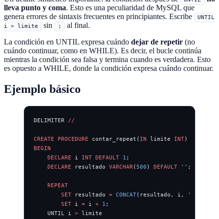
lleva punto y coma
. Esto es una peculiaridad de MySQL que
genera errores de sintaxis frecuentes en principiantes. Escribe
UNTIL
sin
al final.
i > limite
;
La condición en UNTIL expresa cuándo
dejar de repetir
(no
cuándo continuar, como en WHILE). Es decir, el bucle continúa
mientras la condición sea falsa y termina cuando es verdadera. Esto
es opuesto a WHILE, donde la condición expresa cuándo continuar.
Ejemplo básico
DELIMITER 
//
CREATE
 PROCEDURE
 contar_repeat(
IN
 limite 
INT
)
BEGIN
    DECLARE
 i 
INT
 DEFAULT
 1
;
    DECLARE
 resultado 
VARCHAR
(
500
) 
DEFAULT
 ''
;
    REPEAT
        SET
 resultado 
=
 CONCAT
(resultado, i, 
' '
);
        SET
 i 
=
 i 
+
 1
;
    UNTIL i 
>
 limite