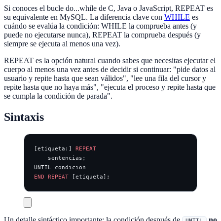
Si conoces el bucle do...while de C, Java o JavaScript, REPEAT es
su equivalente en MySQL. La diferencia clave con
WHILE
es
cuándo se evalúa la condición: WHILE la comprueba antes (y
puede no ejecutarse nunca), REPEAT la comprueba después (y
siempre se ejecuta al menos una vez).
REPEAT es la opción natural cuando sabes que necesitas ejecutar el
cuerpo al menos una vez antes de decidir si continuar: "pide datos al
usuario y repite hasta que sean válidos", "lee una fila del cursor y
repite hasta que no haya más", "ejecuta el proceso y repite hasta que
se cumpla la condición de parada".
Sintaxis
[etiqueta:] 
REPEAT
    sentencias;
UNTIL condicion
END
 REPEAT
 [etiqueta];
Un detalle sintáctico importante: la condición después de
no
UNTIL