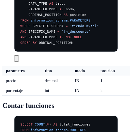
    DATA_TYPE 
AS
 tipo,
    PARAMETER_MODE 
AS
 modo,
    ORDINAL_POSITION 
AS
 posicion
FROM
 information_schema
.
PARAMETERS
WHERE
 SPECIFIC_SCHEMA 
=
 'tienda_mysql'
AND
 SPECIFIC_NAME 
=
 'fn_descuento'
AND
 PARAMETER_MODE 
IS NOT NULL
ORDER BY
 ORDINAL_POSITION;
parametro
tipo
modo
posicion
precio
decimal
IN
1
porcentaje
int
IN
2
Contar funciones
SELECT
 COUNT
(
*
) 
AS
 total_funciones
FROM
 information_schema
.
ROUTINES