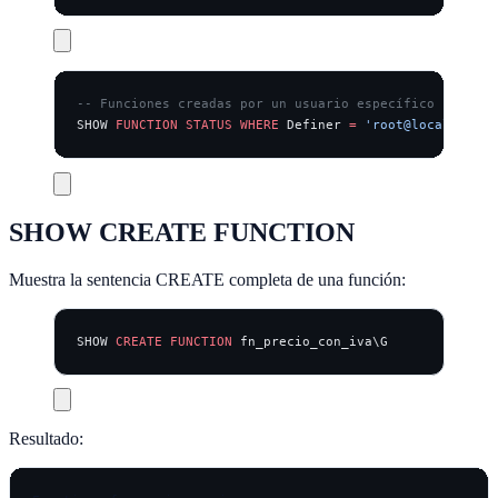
-- Funciones creadas por un usuario específico
SHOW 
FUNCTION
 STATUS
 WHERE
 Definer 
=
 'root@localhost'
;
SHOW CREATE FUNCTION
Muestra la sentencia CREATE completa de una función:
SHOW 
CREATE
 FUNCTION
 fn_precio_con_iva\G
Resultado: