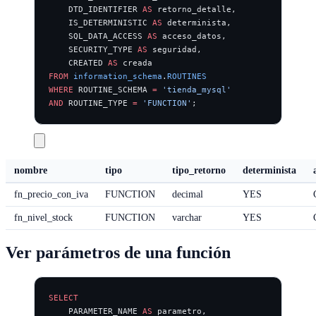
    DTD_IDENTIFIER 
AS
 retorno_detalle,
    IS_DETERMINISTIC 
AS
 determinista,
    SQL_DATA_ACCESS 
AS
 acceso_datos,
    SECURITY_TYPE 
AS
 seguridad,
    CREATED 
AS
 creada
FROM
 information_schema
.
ROUTINES
WHERE
 ROUTINE_SCHEMA 
=
 'tienda_mysql'
AND
 ROUTINE_TYPE 
=
 'FUNCTION'
;
nombre
tipo
tipo_retorno
determinista
fn_precio_con_iva
FUNCTION
decimal
YES
fn_nivel_stock
FUNCTION
varchar
YES
Ver parámetros de una función
SELECT
    PARAMETER_NAME 
AS
 parametro,