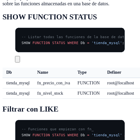
sobre las funciones almacenadas en una base de datos.
SHOW FUNCTION STATUS
-- Listar todas las funciones de la base de datos actu
SHOW 
FUNCTION
 STATUS
 WHERE
 Db 
=
 'tienda_mysql'
;
Db
Name
Type
Definer
tienda_mysql
fn_precio_con_iva
FUNCTION
root@localhost
tienda_mysql
fn_nivel_stock
FUNCTION
root@localhost
Filtrar con LIKE
-- Funciones que empiezan con fn_
SHOW 
FUNCTION
 STATUS
 WHERE
 Db 
=
 'tienda_mysql'
 AND
 Nam