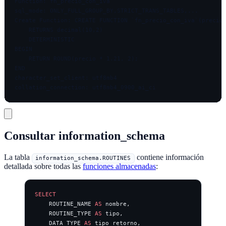
Function: fn_precio_con_iva

sql_mode: ONLY_FULL_GROUP_BY,STRICT_TRANS_TABLES,...

Create Function: CREATE FUNCTION `fn_precio_con_iva`(precio 
    RETURNS decimal(10,2)

    DETERMINISTIC

BEGIN

    RETURN ROUND(precio * 1.21, 2);

END

character_set_client: utf8mb4

Consultar information_schema
La tabla
contiene información
information_schema.ROUTINES
detallada sobre todas las
funciones almacenadas
:
SELECT
    ROUTINE_NAME 
AS
 nombre,
    ROUTINE_TYPE 
AS
 tipo,
    DATA_TYPE 
AS
 tipo_retorno,