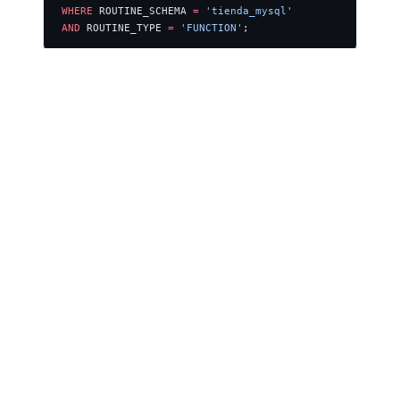
WHERE
 ROUTINE_SCHEMA 
=
 'tienda_mysql'
AND
 ROUTINE_TYPE 
=
 'FUNCTION'
;
Funciones vs procedimientos
SELECT
 ROUTINE_TYPE 
AS
 tipo, 
COUNT
(
*
) 
AS
 total
FROM
 information_schema
.
ROUTINES
WHERE
 ROUTINE_SCHEMA 
=
 'tienda_mysql'
GROUP BY
 ROUTINE_TYPE;
tipo
total
FUNCTION
6
PROCEDURE
12