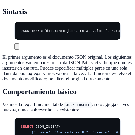
Sintaxis
JSON_INSERT(documento_json, ruta, valor [, ruta2, valo
El primer argumento es el documento JSON original. Los siguientes
argumentos van en pares: una ruta JSON Path y el valor que quieres
insertar en esa ruta. Puedes especificar múltiples pares en una sola
llamada para agregar varios valores a la vez. La función devuelve el
documento modificado; no altera el original directamente.
Comportamiento básico
Veamos la regla fundamental de
: solo agrega claves
JSON_INSERT
nuevas, nunca sobrescribe las existentes:
SELECT
 JSON_INSERT(
    '{"nombre": "Auriculares BT", "precio": 79.99}'
,