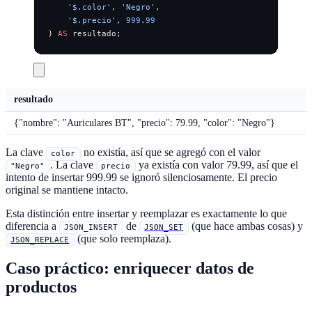
    '$.color'
, 
'Negro'
,
    '$.precio'
, 
999
.
99
) 
AS
 resultado;
resultado
{"nombre": "Auriculares BT", "precio": 79.99, "color": "Negro"}
La clave
no existía, así que se agregó con el valor
color
. La clave
ya existía con valor 79.99, así que el
"Negro"
precio
intento de insertar 999.99 se ignoró silenciosamente. El precio
original se mantiene intacto.
Esta distinción entre insertar y reemplazar es exactamente lo que
diferencia a
de
(que hace ambas cosas) y
JSON_INSERT
JSON_SET
(que solo reemplaza).
JSON_REPLACE
Caso práctico: enriquecer datos de
productos